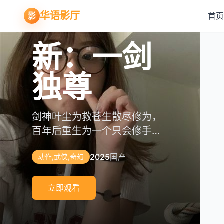
星球大
职业替身
华语影厅
影
首页
新：一剑
战：幻境
星光落在
月薪百万
寻找CCP
独尊
第三季
她身上
离谱
一张1930年代的旧地图上画着
剑神叶尘为救苍生散尽修为，
七位日本动画大师重塑星战宇
四十岁失业的女工意外能看见
穷困龙套演员被富豪聘为“职业
三个字母“CCP”，一群年轻人
百年后重生为一个只会修手机
宙，绝地武士化身浪人剑客，
“星光值”，每当她帮助失意青
替身”，专门替豪门千金相亲、
踏上寻找真相的旅程。
的废柴，却用焊电路的手法重
光剑对决融入了水墨杀阵。
年，对方头顶就会落下一颗改
挨骂、背锅，月薪百万。
2025
2025
2025
2025
2025
国产
国产
日韩
国产
国产
悬疑冒险，历史解密
动作,武侠,奇幻
科幻,动画,武士
奇幻爱情,治愈
爱情,喜剧,职场
铸神剑。
变命运的星。
立即观看
立即观看
立即观看
立即观看
立即观看